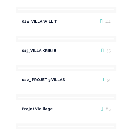
024_VILLA WILL T
111
013_VILLA KRIBI B
35
022_ PROJET 3 VILLAS
51
Projet Vie.llage
85