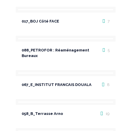
017_BOJ Côté FACE
7
088_PETROFOR : Réaménagement
5
Bureaux
067_E_INSTITUT FRANCAIS DOUALA
8
058_B_Terrasse Arno
19