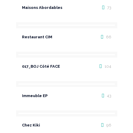
Maisons Abordables
73
Restaurant CIM
66
017_BOJ Côté FACE
104
Immeuble EP
43
Chez Kiki
96