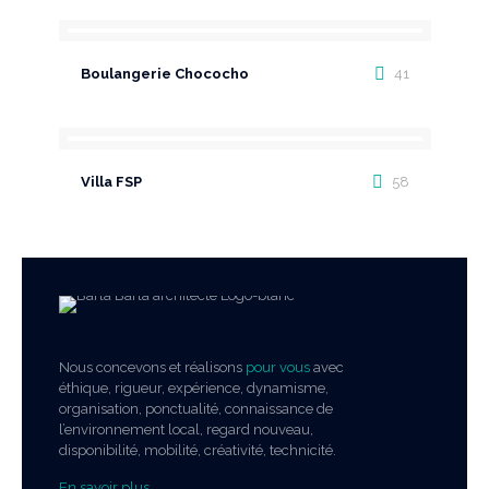
Boulangerie Chococho
41
Villa FSP
58
Nous concevons et réalisons
pour vous
avec
éthique, rigueur, expérience, dynamisme,
organisation, ponctualité, connaissance de
l’environnement local, regard nouveau,
disponibilité, mobilité, créativité, technicité.
En savoir plus …