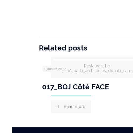
Related posts
Restaurant Le
4 janvier 2024
BOJ_BBA_barla_architectes_douala_cam
017_BOJ Côté FACE
Read more