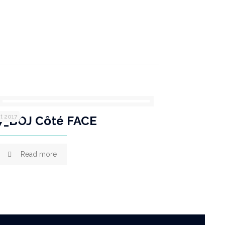
ût 2017
7_BOJ Côté FACE
Read more