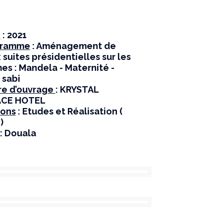
e
: 2021
gramme
: Aménagement de
 suites présidentielles sur les
es : Mandela - Maternité -
 sabi
re d’ouvrage
: KRYSTAL
ACE HOTEL
ions
: Etudes et Réalisation (
)
: Douala