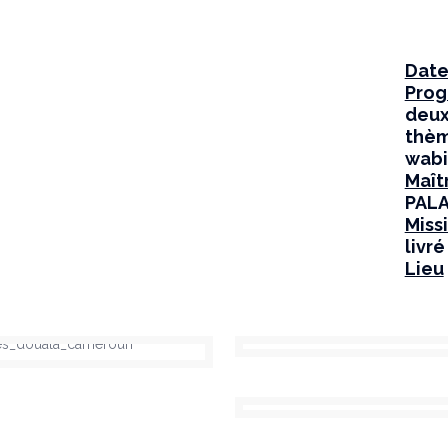
Dat
Pro
deux
thèm
wabi
Maît
PAL
Miss
livré 
Lieu