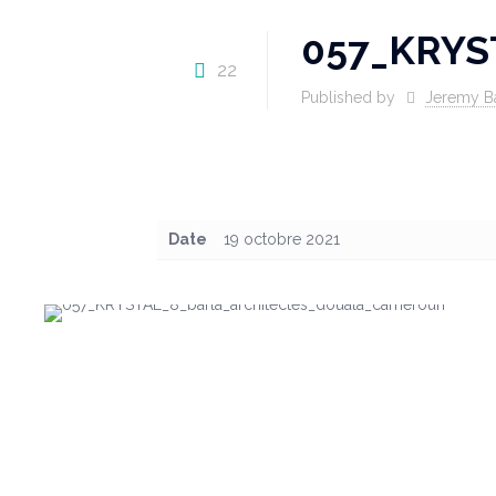
057_KRYS
22
Published by
Jeremy B
Date
19 octobre 2021