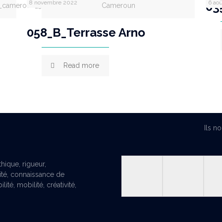
8 novembre 2022
6 ao
03
a_cameroun_9
Cameroun
058_B_Terrasse Arno
Read more
Ils n
hique, rigueur,
ité, connaissance de
ité, mobilité, créativité,