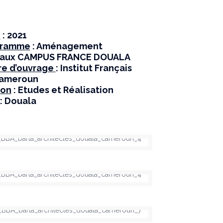
e
: 2021
gramme
: Aménagement
eaux CAMPUS FRANCE DOUALA
re d’ouvrage
: Institut Français
Cameroun
ion
: Etudes et Réalisation
: Douala