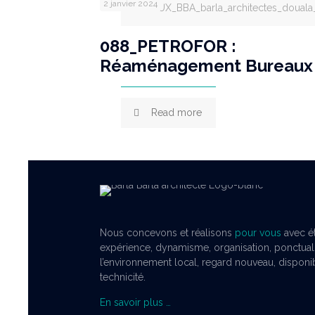
2 janvier 2024
bUREAUX_BBA_barla_architectes_doual
088_PETROFOR :
Réaménagement Bureaux
Read more
Nous concevons et réalisons
pour vous
avec ét
expérience, dynamisme, organisation, ponctual
l’environnement local, regard nouveau, disponibil
technicité.
En savoir plus …