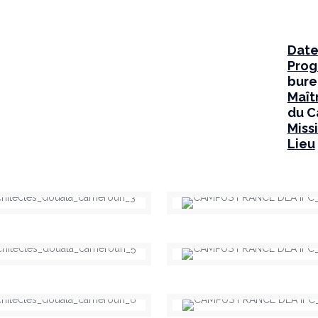
Dat
Pro
bur
Maît
du 
Miss
Lieu